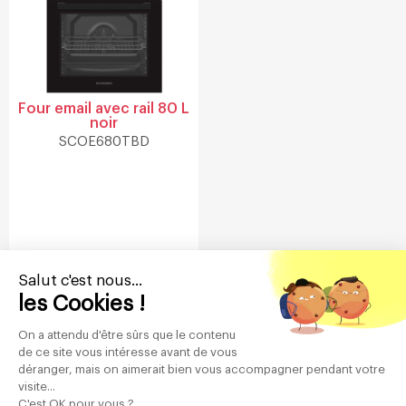
Four email avec rail 80 L
noir
SCOE680TBD
Salut c'est nous...
1
2
3
4
Suivant >
les Cookies !
On a attendu d'être sûrs que le contenu
de ce site vous intéresse avant de vous
Abonnez-vous
déranger, mais on aimerait bien vous accompagner pendant votre
visite...
à notre newsletter
C'est OK pour vous ?