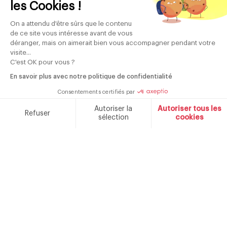
les Cookies !
On a attendu d'être sûrs que le contenu
de ce site vous intéresse avant de vous
déranger, mais on aimerait bien vous accompagner pendant votre
visite...
C'est OK pour vous ?
En savoir plus avec notre politique de confidentialité
Consentements certifiés par
Autoriser la
Autoriser tous les
Refuser
sélection
cookies
Plateforme de Gestion du Consentement : Personnalisez v
Axeptio consent
Notre plateforme vous permet d'adapter et de gérer vos par
Plus que des objets, c'est l'histoire
d'une passion.
Créée en 1934, Schneider est une marque incontournable
du patrimoine français, connue pour la qualité de ses
appareils et son engagement à rendre la technologie
accessible à tous. Aussi efficaces qu'esthétiques, les
appareils Schneider confèrent à votre intérieur une
élégance authentique qui sublime votre quotidien.