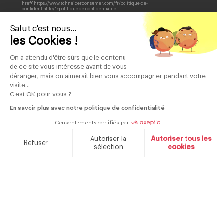
href="https://www.schneiderconsumer.com/fr/politique-de-
confidentialite/">politique de confidentialité.
Salut c'est nous...
les Cookies !
85 ans
Produits
On a attendu d'être sûrs que le contenu
Contrôle qualité
de savoir faire
garantis 2 ans
de ce site vous intéresse avant de vous
déranger, mais on aimerait bien vous accompagner pendant votre
visite...
C'est OK pour vous ?
En savoir plus avec notre politique de confidentialité
Marque française fondée en 1934
Consentements certifiés par
NOTRE MARQUE
CONTACT
Autoriser la
Autoriser tous les
Refuser
sélection
cookies
CATALOGUES
Plateforme de Gestion du Consentement : Personnalisez v
Axeptio consent
Notre plateforme vous permet d'adapter et de gérer vos par