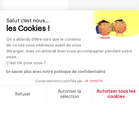
Salut c'est nous...
les Cookies !
On a attendu d'être sûrs que le contenu
1
2
3
Suivant >
de ce site vous intéresse avant de vous
déranger, mais on aimerait bien vous accompagner pendant votre
visite...
C'est OK pour vous ?
Abonnez-vous
En savoir plus avec notre politique de confidentialité
à notre newsletter
Consentements certifiés par
Autoriser la
Autoriser tous les
Refuser
sélection
cookies
Plateforme de Gestion du Consentement : Personnalisez v
Axeptio consent
Notre plateforme vous permet d'adapter et de gérer vos par
Votre adresse e-mail est collectée afin de vous envoyer notre newsletter et des
informations sur nos nouveautés et nos services. Vous pouvez vous désinscrire à
tout moment en cliquant sur le lien de désinscription dans chaque e-mail. Pour
plus d'informations sur la manière dont nous gérons vos données personnelles et
sur vos droits, veuillez consulter notre <a
href="https://www.schneiderconsumer.com/fr/politique-de-
confidentialite/">politique de confidentialité.