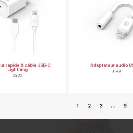
ur rapide & câble USB-C
Adaptateur audio U
Lightning
3149
3233
…
1
2
3
9