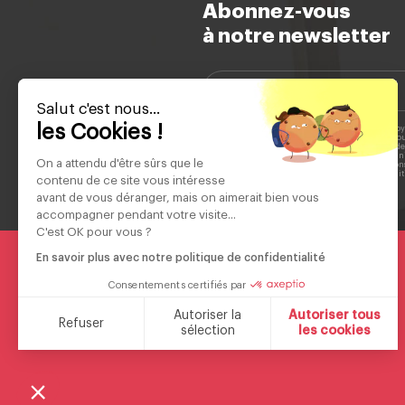
Abonnez-vous
à notre newsletter
Salut c'est nous...
les Cookies !
Votre adresse e-mail est collectée afin de vous envoy
informations sur nos nouveautés et nos services. V
désinscrire à tout moment en cliquant sur le lien d
chaque e-mail. Pour plus d'informations sur la man
On a attendu d'être sûrs que le
données personnelles et sur vos droits, veuillez con
href="https://www.schneiderconsumer.com/fr/polit
contenu de ce site vous intéresse
confidentialite/">politique de confidentialité.
avant de vous déranger, mais on aimerait bien vous
accompagner pendant votre visite...
C'est OK pour vous ?
En savoir plus avec notre politique de confidentialité
Consentements certifiés par
Autoriser la
Autoriser tous
Marque française fondée en 1934
Refuser
sélection
les cookies
Plateforme de Gestion du Consentement : Personnalisez vos O
Axeptio consent
Notre plateforme vous permet d'adapter et de gérer vos paramèt