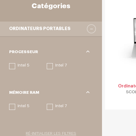
Catégories
ORDINATEURS PORTABLES
PROCESSEUR
Intel 5
Intel 7
PROCESSEUR
Ordinate
SCOL
MÉMOIRE RAM
Intel 5
Intel 7
MÉMOIRE RAM
RÉ-INITIALISER LES FILTRES