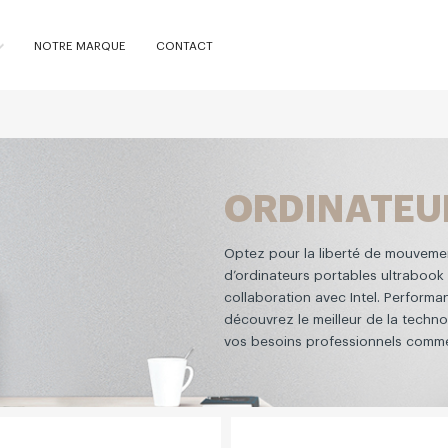
NOTRE MARQUE
CONTACT
ORDINATEU
Optez pour la liberté de mouveme
d’ordinateurs portables ultraboo
collaboration avec Intel. Performa
découvrez le meilleur de la techno
vos besoins professionnels comm