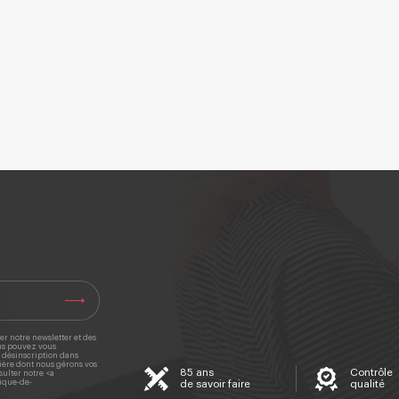
er notre newsletter et des
ous pouvez vous
e désinscription dans
ière dont nous gérons vos
85 ans
Contrôle
sulter notre <a
ique-de-
de savoir faire
qualité