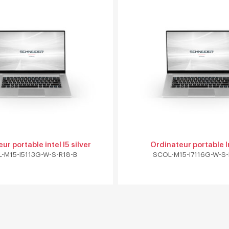
ur portable intel I5 silver
Ordinateur portable In
-M15-I5113G-W-S-R18-B
SCOL-M15-I7116G-W-S-