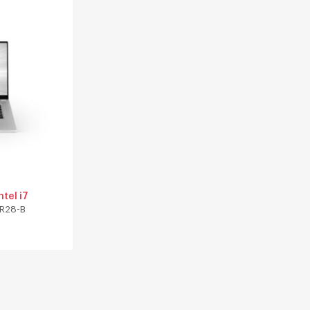
tel i7
R28-B