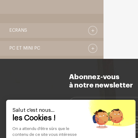
ECRANS
PC ET MINI PC
Abonnez-vous
à notre newsletter
Salut c'est nous...
les Cookies !
Votre adresse e-mail est collectée afin de vous envoy
informations sur nos nouveautés et nos services. V
désinscrire à tout moment en cliquant sur le lien d
chaque e-mail. Pour plus d'informations sur la man
On a attendu d'être sûrs que le
données personnelles et sur vos droits, veuillez con
href="https://www.schneiderconsumer.com/fr/polit
contenu de ce site vous intéresse
confidentialite/">politique de confidentialité.