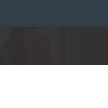
glementations. Personnalisez vos préférences pour contrôler la ma
Produits
garantis 2 ans