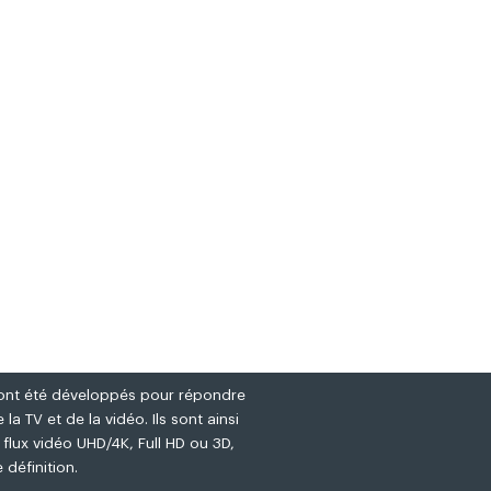
ont été développés pour répondre
la TV et de la vidéo. Ils sont ainsi
flux vidéo UHD/4K, Full HD ou 3D,
 définition.