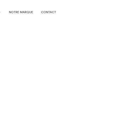
NOTRE MARQUE
CONTACT
TV / VIDÉO
Ada
d’a
2F/