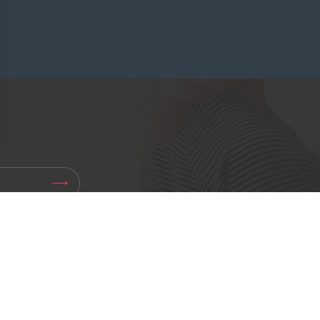
ptions
res de confidentialité, en garantissant la conformité avec les ré
er notre newsletter et des
ous pouvez vous
e désinscription dans
ière dont nous gérons vos
85 ans
Contrôle
sulter notre <a
ique-de-
de savoir faire
qualité