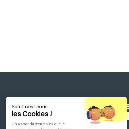
Équipez vo
Salut c'est nous...
les Cookies !
On a attendu d'être sûrs que le