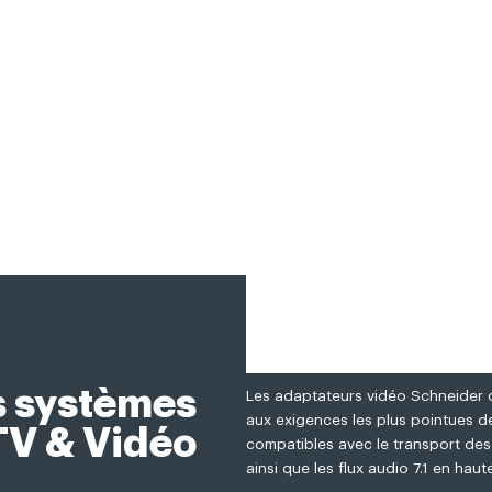
s systèmes
Les adaptateurs vidéo Schneider 
aux exigences les plus pointues de 
TV & Vidéo
compatibles avec le transport des 
ainsi que les flux audio 7.1 en haute