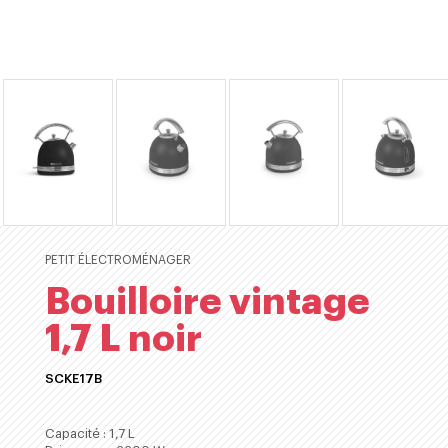
PETIT ÉLECTROMÉNAGER
Bouilloire vintage
1,7 L noir
SCKE17B
ACHETER
Capacité : 1,7 L