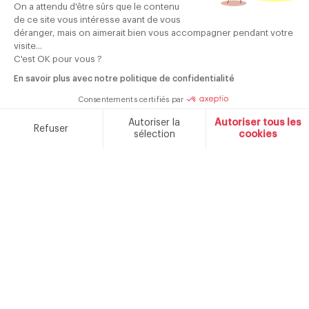
On a attendu d'être sûrs que le contenu
de ce site vous intéresse avant de vous
déranger, mais on aimerait bien vous accompagner pendant votre
visite...
C'est OK pour vous ?
Votre adresse e-mail est collectée afin de vous envoyer notre newsletter et des
informations sur nos nouveautés et nos services. Vous pouvez vous désinscrire à
tout moment en cliquant sur le lien de désinscription dans chaque e-mail. Pour
En savoir plus avec notre politique de confidentialité
plus d'informations sur la manière dont nous gérons vos données personnelles et
sur vos droits, veuillez consulter notre <a
href="https://www.schneiderconsumer.com/fr/politique-de-
Consentements certifiés par
confidentialite/">politique de confidentialité.
Autoriser la
Autoriser tous les
Refuser
sélection
cookies
Plateforme de Gestion du Consentement : Personnalisez v
Axeptio consent
85 ans
Produits
Notre plateforme vous permet d'adapter et de gérer vos par
Contrôle qualité
de savoir faire
garantis 2 ans
Marque française fondée en 1934
NOTRE MARQUE
CONTACT
CATALOGUES