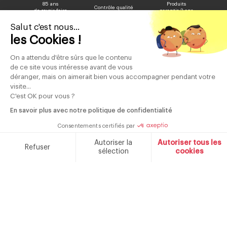
85 ans
Produits
Contrôle qualité
de savoir faire
garantis 2 ans
Salut c'est nous...
les Cookies !
On a attendu d'être sûrs que le contenu
Marque française fondée en 1934
de ce site vous intéresse avant de vous
déranger, mais on aimerait bien vous accompagner pendant votre
visite...
NOTRE MARQUE
CONTACT
C'est OK pour vous ?
CATALOGUES
En savoir plus avec notre politique de confidentialité
Consentements certifiés par
Autoriser la
Autoriser tous les
Refuser
sélection
cookies
Plateforme de Gestion du Consentement : Personnalisez v
Axeptio consent
Notre plateforme vous permet d'adapter et de gérer vos par
Règlement des concours
Politique de confidentialité