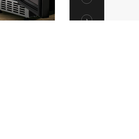
glementations. Personnalisez vos préférences pour contrôler la ma
 la cave à vins sont
rant d'un simple geste,
 à vos bouteilles.
ON