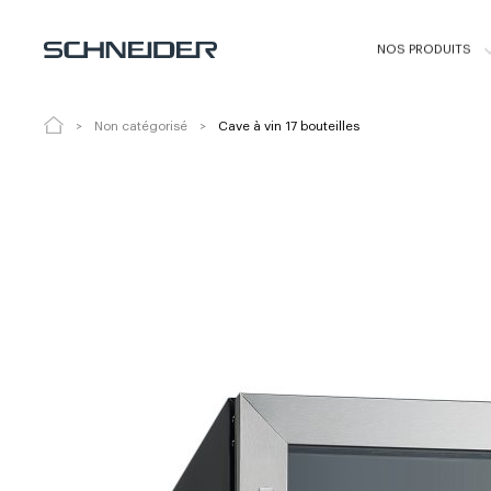
Cave à vin 17 bouteilles
SCCVI30172
NOS PRODUITS
Non catégorisé
Cave à vin 17 bouteilles