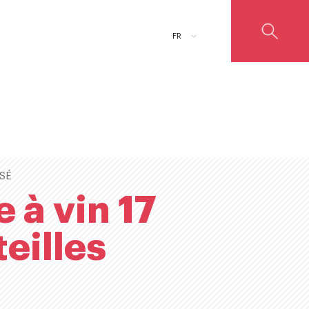
ADD TO CART
FR
SÉ
 à vin 17
eilles