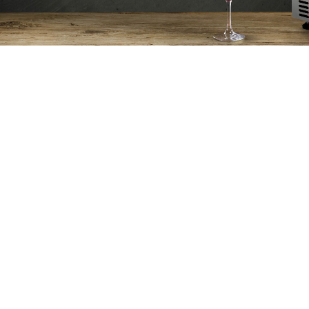
res de confidentialité, en garantissant la conformité avec les ré
Les clayettes de
amovibles. En ti
vous aurez accès
R LA FICHE PRODUIT
TÉLÉCHARGER LA NOTICE D'UTILISATI