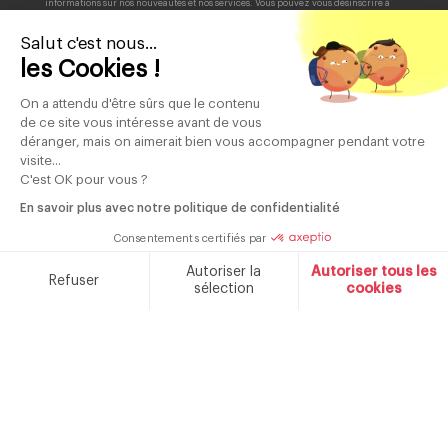
informations sur nos nouveautés et nos services. Vous pouvez vous désinscrire à
tout moment en cliquant sur le lien de désinscription dans chaque e-mail. Pour
plus d'informations sur la manière dont nous gérons vos données personnelles et
sur vos droits, veuillez consulter notre <a
Salut c'est nous...
href="https://www.schneiderconsumer.com/fr/politique-de-
confidentialite/">politique de confidentialité.
les Cookies !
On a attendu d'être sûrs que le contenu
de ce site vous intéresse avant de vous
déranger, mais on aimerait bien vous accompagner pendant votre
85 ans
Produits
Contrôle qualité
visite...
de savoir faire
garantis 2 ans
C'est OK pour vous ?
En savoir plus avec notre politique de confidentialité
Consentements certifiés par
Marque française fondée en 1934
Autoriser la
Autoriser tous les
Refuser
sélection
cookies
NOTRE MARQUE
CONTACT
Plateforme de Gestion du Consentement : Personnalisez v
Axeptio consent
Notre plateforme vous permet d'adapter et de gérer vos par
CATALOGUES