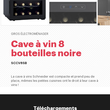
GROS ÉLECTROMÉNAGER
Cave à vin 8
bouteilles noire
SCCV8SB
ACHETER
La cave à vins Schneider est compacte et prend peu de
place, mêmes les petites cuisines ont le droit à leur cave à
vins !
Téléchargements