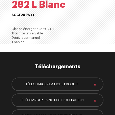
282 L Blanc
SCCF282W++
ACHETER
Classe énergétique 2021 : E
Thermostat réglable
Dégivrage manuel
1 panier
Téléchargements
TÉLÉCHARGER LA FICHE PRODUIT
TÉLÉCHARGER LA NOTICE D'UTILISATION