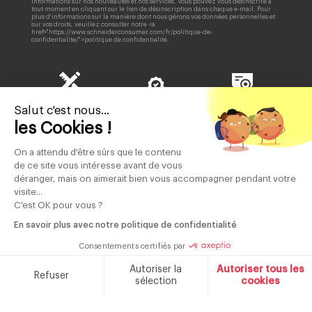
informations sur nos nouveautés et nos services. Vous pouvez vous désinscrire à
tout moment en cliquant sur le lien de désinscription dans chaque e-mail. Pour
plus d'informations sur la manière dont nous gérons vos données personnelles et
sur vos droits, veuillez consulter notre <a
href="https://www.schneiderconsumer.com/fr/politique-de-
confidentialite/">politique de confidentialité.
85 ans
Produits
Salut c'est nous...
Contrôle qualité
de savoir faire
garantis 2 ans
les Cookies !
On a attendu d'être sûrs que le contenu
de ce site vous intéresse avant de vous
déranger, mais on aimerait bien vous accompagner pendant votre
Marque française fondée en 1934
visite...
C'est OK pour vous ?
NOTRE MARQUE
CONTACT
En savoir plus avec notre politique de confidentialité
CATALOGUES
Consentements certifiés par
Autoriser la
Autoriser tous les
Refuser
sélection
cookies
Plateforme de Gestion du Consentement : Personnalisez v
Axeptio consent