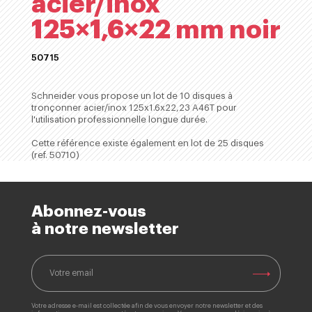
acier/inox
125×1,6×22 mm noir
50715
ACHETER
Schneider vous propose un lot de 10 disques à
tronçonner acier/inox 125x1.6x22,23 A46T pour
l'utilisation professionnelle longue durée.
Cette référence existe également en lot de 25 disques
(ref. 50710)
Abonnez-vous
à notre newsletter
Votre adresse e-mail est collectée afin de vous envoyer notre newsletter et des