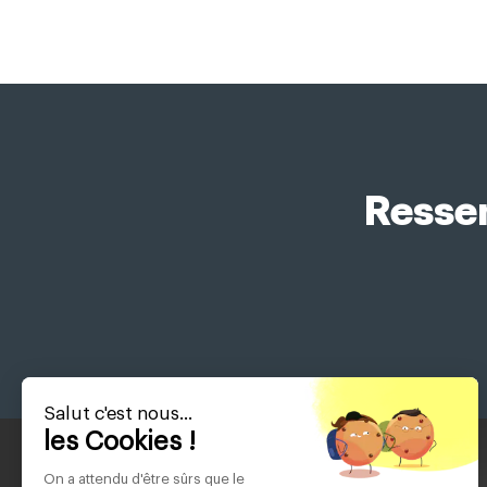
Ressen
Salut c'est nous...
les Cookies !
On a attendu d'être sûrs que le