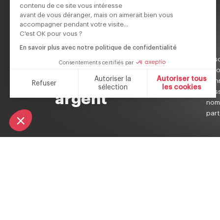
contenu de ce site vous intéresse
avant de vous déranger, mais on aimerait bien vous
accompagner pendant votre visite...
C'est OK pour vous ?
En savoir plus avec notre politique de confidentialité
Écouteurs
Asso
Consentements certifiés par
favo
Classic noir et
Autoriser la
Autoriser tous
Schn
Refuser
sélection
les cookies
bas
argent
nom
Plateforme de Gestion du Consentement : Personnalisez vos O
Axeptio consent
Notre plateforme vous permet d'adapter et de gérer vos paramèt
part