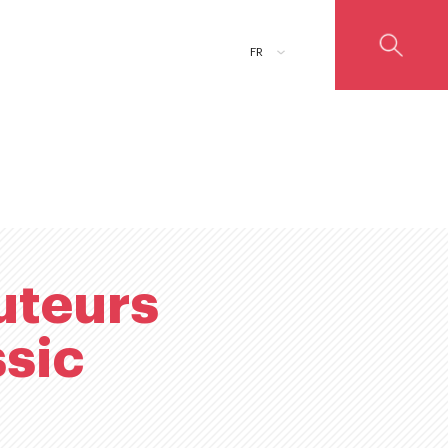
ADD TO CART
FR
uteurs
sic