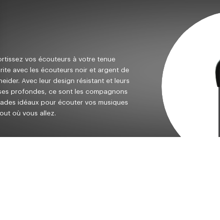
rtissez vos écouteurs à votre tenue
rite avec les écouteurs noir et argent de
eider. Avec leur design résistant et leurs
ses profondes, ce sont les compagnons
ades idéaux pour écouter vos musiques
ptions
res de confidentialité, en garantissant la conformité avec les ré
out où vous allez.