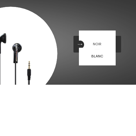
NOIR
BLANC
glementations. Personnalisez vos préférences pour contrôler la ma