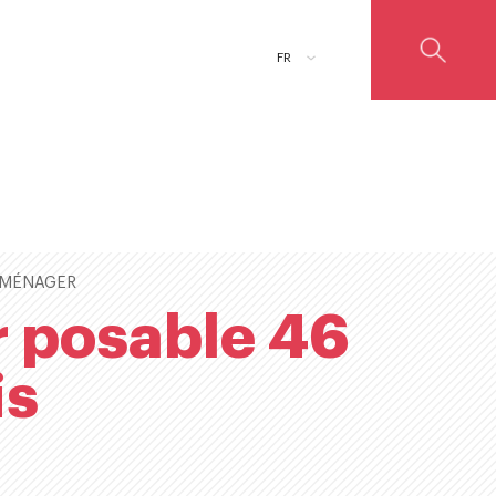
FR
OMÉNAGER
r posable 46
is