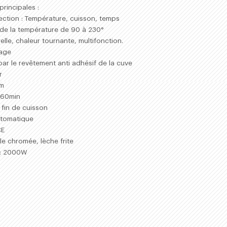
principales :
ection : Température, cuisson, temps
de la température de 90 à 230°
lle, chaleur tournante, multifonction.
rage
 par le revêtement anti adhésif de la cuve
r
um
à 60min
 fin de cuisson
utomatique
CE
lle chromée, lèche frite
 : 2000W