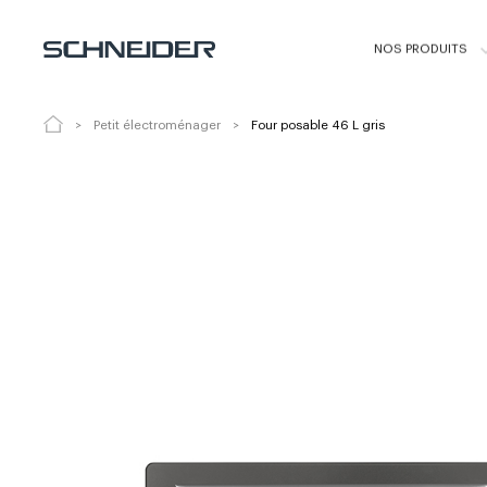
Four posable 46 L gris
SCEO946MG
NOS PRODUITS
Petit électroménager
Four posable 46 L gris