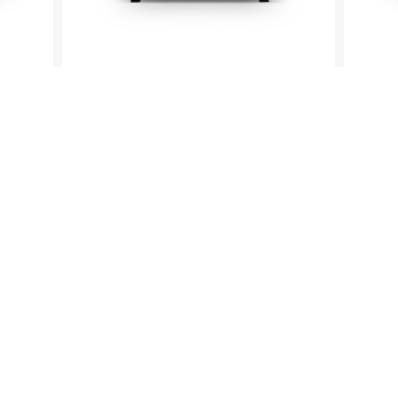
ptions
res de confidentialité, en garantissant la conformité avec les ré
is
Four posable 36 L noir
SCEO936MB