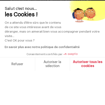
tout moment en cliquant sur le lien de désinscription dans chaque e-mail. Pour
plus d'informations sur la manière dont nous gérons vos données personnelles et
sur vos droits, veuillez consulter notre <a
Salut c'est nous...
href="https://www.schneiderconsumer.com/fr/politique-de-
confidentialite/">politique de confidentialité.
les Cookies !
On a attendu d'être sûrs que le contenu
de ce site vous intéresse avant de vous
déranger, mais on aimerait bien vous accompagner pendant votre
85 ans
Produits
Contrôle qualité
visite...
de savoir faire
garantis 2 ans
C'est OK pour vous ?
En savoir plus avec notre politique de confidentialité
Consentements certifiés par
Marque française fondée en 1934
Autoriser la
Autoriser tous les
Refuser
sélection
cookies
NOTRE MARQUE
CONTACT
Plateforme de Gestion du Consentement : Personnalisez v
Axeptio consent
Notre plateforme vous permet d'adapter et de gérer vos par
CATALOGUES