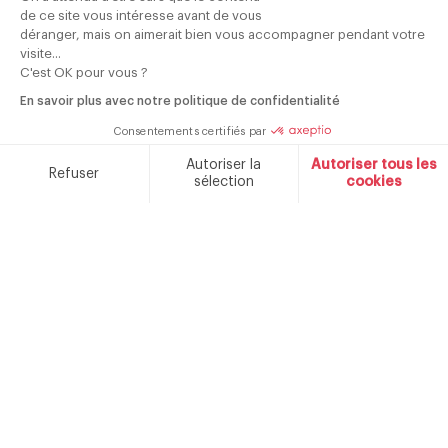
de ce site vous intéresse avant de vous
déranger, mais on aimerait bien vous accompagner pendant votre
visite...
C'est OK pour vous ?
En savoir plus avec notre politique de confidentialité
Consentements certifiés par
Autoriser la
Autoriser tous les
Refuser
Abonnez-vous
sélection
cookies
à notre newsletter
Plateforme de Gestion du Consentement : Personnalisez v
Axeptio consent
Notre plateforme vous permet d'adapter et de gérer vos par
Votre adresse e-mail est collectée afin de vous envoyer notre newsletter et des
informations sur nos nouveautés et nos services. Vous pouvez vous désinscrire à
tout moment en cliquant sur le lien de désinscription dans chaque e-mail. Pour
plus d'informations sur la manière dont nous gérons vos données personnelles et
sur vos droits, veuillez consulter notre <a
href="https://www.schneiderconsumer.com/fr/politique-de-
confidentialite/">politique de confidentialité.