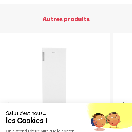
Autres produits
Salut c'est nous...
Réfrigérateur 1 porte 218 L Blanc
R
les Cookies !
SCOD219W
On a attendu d'être sûrs que le contenu