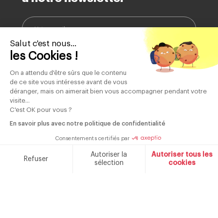
Salut c'est nous...
les Cookies !
Votre adresse e-mail est collectée afin de vous envoyer notre newsletter et des
informations sur nos nouveautés et nos services. Vous pouvez vous désinscrire à
tout moment en cliquant sur le lien de désinscription dans chaque e-mail. Pour
plus d'informations sur la manière dont nous gérons vos données personnelles et
On a attendu d'être sûrs que le contenu
sur vos droits, veuillez consulter notre <a
href="https://www.schneiderconsumer.com/fr/politique-de-
de ce site vous intéresse avant de vous
confidentialite/">politique de confidentialité.
déranger, mais on aimerait bien vous accompagner pendant votre
visite...
C'est OK pour vous ?
En savoir plus avec notre politique de confidentialité
85 ans
Produits
Contrôle qualité
de savoir faire
garantis 2 ans
Consentements certifiés par
Autoriser la
Autoriser tous les
Refuser
sélection
cookies
Plateforme de Gestion du Consentement : Personnalisez v
Axeptio consent
Marque française fondée en 1934
Notre plateforme vous permet d'adapter et de gérer vos par
NOTRE MARQUE
CONTACT