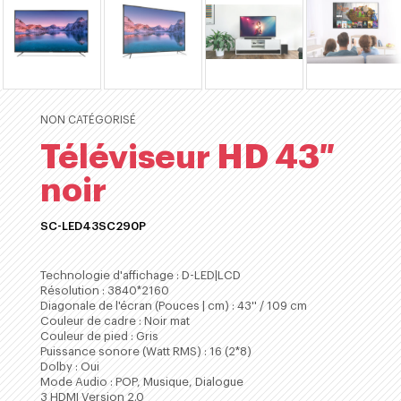
NON CATÉGORISÉ
Téléviseur HD 43″
noir
SC-LED43SC290P
ACHETER
Technologie d'affichage : D-LED|LCD
Résolution : 3840*2160
Diagonale de l'écran (Pouces | cm) : 43'' / 109 cm
Couleur de cadre : Noir mat
Couleur de pied : Gris
Puissance sonore (Watt RMS) : 16 (2*8)
Dolby : Oui
Mode Audio : POP, Musique, Dialogue
3 HDMI Version 2.0