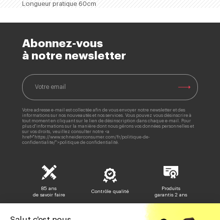
Longueur pratique 60cm
Abonnez-vous
à notre newsletter
Votre adresse e-mail est collectée afin de vous envoyer notre newsletter et des
informations sur nos nouveautés et nos services. Vous pouvez vous désinscrire à
tout moment en cliquant sur le lien de désinscription dans chaque e-mail. Pour
plus d'informations sur la manière dont nous gérons vos données personnelles et
sur vos droits, veuillez consulter notre <a
href="https://www.schneiderconsumer.com/fr/politique-de-
confidentialite/">politique de confidentialité.
85 ans
Produits
Contrôle qualité
de savoir faire
garantis 2 ans
Salut c'est nous...