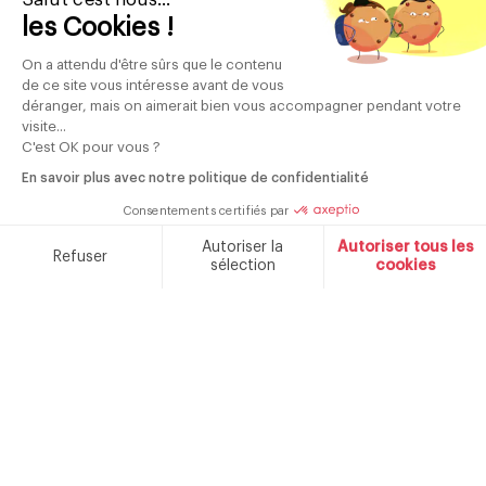
les Cookies !
Marque française fondée en 1934
On a attendu d'être sûrs que le contenu
de ce site vous intéresse avant de vous
déranger, mais on aimerait bien vous accompagner pendant votre
NOTRE MARQUE
CONTACT
visite...
C'est OK pour vous ?
CATALOGUES
En savoir plus avec notre politique de confidentialité
Consentements certifiés par
Autoriser la
Autoriser tous les
Refuser
sélection
cookies
Plateforme de Gestion du Consentement : Personnalisez v
Axeptio consent
Notre plateforme vous permet d'adapter et de gérer vos par
Règlement des concours
Politique de confidentialité
Mentions légales
Extension de garantie